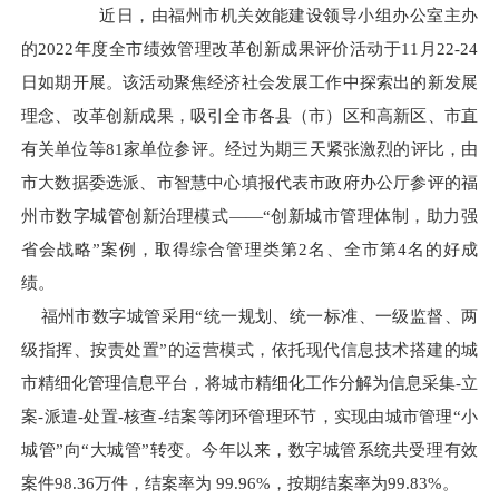
近日，由福州市机关效能建设领导小组办公室主办
的
2022年度全市绩效管理改革创新成果评价活动于11月22-24
日如期开展。该活动聚焦经济社会发展工作中探索出的新发展
理念、改革创新成果，吸引全市各县（市）区和高新区、市直
有关单位等81家单位参评。经过为期三天紧张激烈的评比，由
市大数据委选派、市智慧中心填报代表市政府办公厅参评的
福
州市数字城管创新治理模式
——“创新城市管理体制，助力强
省会战略”案例，取得综合管理类第2名、全市第4名的好成
绩。
福州市数字城管
采用
“统一规划、统一标准、一级监督、两
级指挥、按责处置”的运营模式，依托现代信息技术搭建的城
市精细化管理信息平台，将城市精细化工作分解为信息采集-立
案-派遣-处置-核查-结案等闭环管理环节，实现由城市管理“小
城管”向“大城管”转变。今年以来，
数字
城管系统共受理有效
案件
98.36万件，结案率为 99.96%，按期结案率为99.83%。